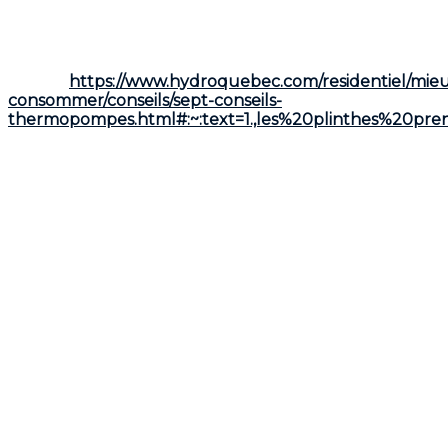
Mais pour profiter pleinement de ses avantages,
encore faut-il l’utiliser de la bonne façon. Voici
comment optimiser le rendement de votre
thermopompe, saison après saison.
Source:
https://www.hydroquebec.com/residentiel/mie
consommer/conseils/sept-conseils-
thermopompes.html#:~:text=1.,les%20plinthes%20pre
Faites de la thermopompe votre
principale source de chauffage
La thermopompe est conçue pour faire le gros du
travail, même durant l’hiver québécois. Les modèles à
haute efficacité demeurent performants jusqu’à des
températures très froides, souvent bien en dessous
de -20 °C. En réalité, dans le sud et le centre du
Québec, les journées de froid extrême sont peu
nombreuses. Résultat : votre thermopompe peut
chauffer votre maison efficacement pendant la
grande majorité de la saison hivernale, avec des
économies pouvant atteindre
jusqu’à 40 % sur la
facture d’électricité
. Les plinthes électriques
devraient donc servir uniquement de chauffage