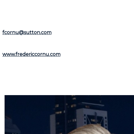
et la
Rive-Nord
.
Représentant le
Groupe Sutton-Immobilia
,
Frédéric
Cornu
est à votre écoute. Vous pouvez le joindre par
téléphone au
(514) 894-0101
ou par courriel à
fcornu@sutton.com
.
Pour découvrir davantage de ressources et
informations utiles, visitez son site web :
www.fredericcornu.com
.
Que vous envisagiez l'achat ou la vente d'un bien
immobilier,
Frédéric Cornu
est le courtier qu'il vous
faut pour garantir une transaction en toute sérénité.
Contactez-le dès maintenant pour bénéficier de ses
conseils et de son accompagnement personnalisé.