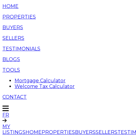
HOME
PROPERTIES
BUYERS
SELLERS
TESTIMONIALS
BLOGS
TOOLS
Mortgage Calculator
Welcome Tax Calculator
CONTACT
FR
MY
LISTINGS
HOME
PROPERTIES
BUYERS
SELLERS
TESTI