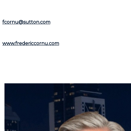
Représentant le
Groupe Sutton-Immobilia
,
Frédéric
Cornu
est à votre écoute. Vous pouvez le joindre par
téléphone au
(514) 894-0101
ou par courriel à
fcornu@sutton.com
.
Pour découvrir davantage de ressources et
informations utiles, visitez son site web :
www.fredericcornu.com
.
Que vous envisagiez l'achat ou la vente d'un bien
immobilier,
Frédéric Cornu
est le courtier qu'il vous
faut pour garantir une transaction en toute sérénité.
Contactez-le dès maintenant pour bénéficier de ses
conseils et de son accompagnement personnalisé.