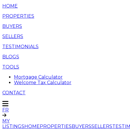
HOME
PROPERTIES
BUYERS
SELLERS
TESTIMONIALS
BLOGS
TOOLS
Mortgage Calculator
Welcome Tax Calculator
CONTACT
FR
MY
LISTINGS
HOME
PROPERTIES
BUYERS
SELLERS
TESTI