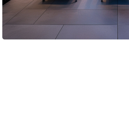
Alors que l'été 2025 approche à grands pas, les
propriétaires cherchent à transformer leurs espaces
extérieurs en véritables havres de paix où il fait bon se
détendre. Voici les principales tendances en
aménagement extérieur qui marqueront cette saison
estivale et qui peuvent inspirer votre propre projet.
Les espaces extérieurs
polyvalents