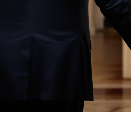
officiellement président des États-Unis, lors d’une cérém
60e inauguration présidentielle aux États-Unis, un moment