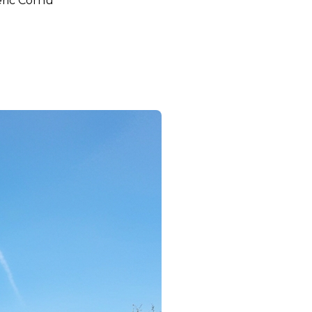
eric Cornu
iciper l'avenir de vos