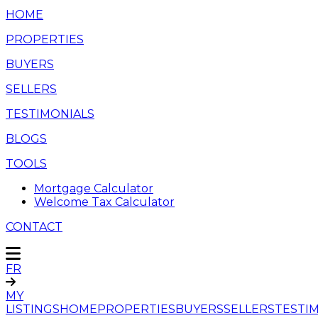
HOME
PROPERTIES
BUYERS
SELLERS
TESTIMONIALS
BLOGS
TOOLS
Mortgage Calculator
Welcome Tax Calculator
CONTACT
FR
MY
LISTINGS
HOME
PROPERTIES
BUYERS
SELLERS
TESTI