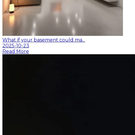
What if your basement could ma...
2025-10-23
Read More