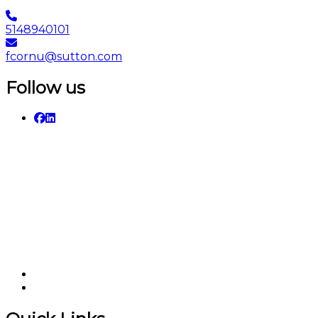
5148940101
fcornu@sutton.com
Follow us