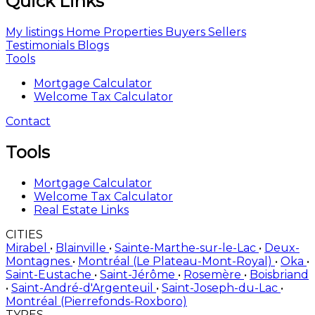
Quick Links
My listings
Home
Properties
Buyers
Sellers
Testimonials
Blogs
Tools
Mortgage Calculator
Welcome Tax Calculator
Contact
Tools
Mortgage Calculator
Welcome Tax Calculator
Real Estate Links
CITIES
Mirabel
•
Blainville
•
Sainte-Marthe-sur-le-Lac
•
Deux-
Montagnes
•
Montréal (Le Plateau-Mont-Royal)
•
Oka
•
Saint-Eustache
•
Saint-Jérôme
•
Rosemère
•
Boisbriand
•
Saint-André-d'Argenteuil
•
Saint-Joseph-du-Lac
•
Montréal (Pierrefonds-Roxboro)
TYPES