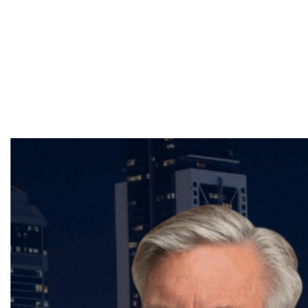
taxes scolaires est essentiel pour une bonne gestion
financière. Votre courtier immobilier, Frederic Cornu,
courtier immobilier résidentiel et commercial en
Montréal, est là pour vous fournir des conseils
précieux et vous aider à naviguer dans ce processus
complexe. N'hésitez pas à le contacter pour toute
question ou assistance concernant vos obligations
fiscales et immobilières. Vous pouvez joindre Frederic
Cornu à fcornu@sutton.com ou par téléphone au
(514) 894-0101.