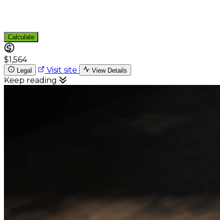
Calculate
$1,564
Visit site
Legal
View Details
Keep reading