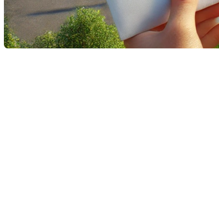
Le mois de juillet tire déjà à sa fin. Plusieurs familles
ont changé de demeure et nous avons eu droit cette
semaine à une bonne nouvelle concernant la
direction que prennent les taux d'intérêt. Reste que
le mois de juillet est également le mois où tous les
propriétaires reçoivent leur compte de taxes scolaires
pour l’année à venir. Ces taxes financent une partie
importante du réseau scolaire, incluant l’entretien
des équipements, la gestion des établissements et
près de la moitié des coûts de transport des élèves.
Comment le taux de
taxation est-il déterminé ?
Le taux de taxation scolaire est calculé en fonction