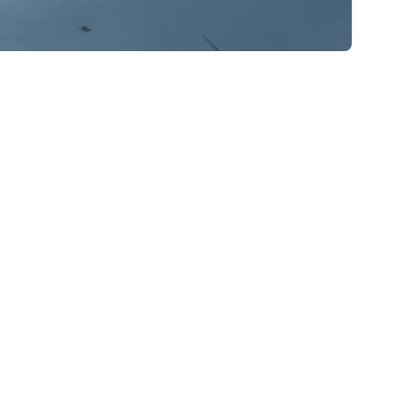
 de
nombreux défis invisibles
qui risquent de ralentir
s pièges et savoir comment les gérer peut faire toute
its recouverts de glace peuvent faire fuir des
visites bien planifiées, points forts mis en avant malgré