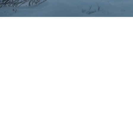
 pour l’immobilier. Pourtant, cette période peut cacher
e pas. Que vous soyez acheteur ou vendeur, connaître ce
on malgré le froid et la neige
iver. Une allée enneigée, un trottoir glissant ou des to
sez du sable ou du sel pour la sécurité.
qu’il fonctionne parfaitement.
mière douce, chauffage agréable, décor accueillant.
e en valeur de votre maison en hiver : photos lumineuses, 