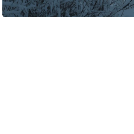
L’hiver est souvent perçu comme une saison tranquille
une transaction ou de coûter cher si on ne les anticip
la différence.
1. Pour les vendeurs : préparer sa mais
La première impression compte toujours, même en plein h
acheteurs potentiels.
Conseils :
Déneigez régulièrement allées et trottoirs et utili
Vérifiez le système de chauffage et assurez-vous 
Créez une ambiance chaleureuse à l’intérieur : lu
Faites appel à votre courtier pour optimiser la mis
la saison froide.