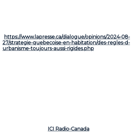
Un défi majeur réside dans la rigidité des règles
d'urbanisme municipales. Un article publié dans
La
Presse
par Louis-Benoit L'Italien-Bruneau, Directeur
en urbanisme pour la firme Paré + Associés, à Laval,
décrit bien ce défi
(
https://www.lapresse.ca/dialogue/opinions/2024-08-
27/strategie-quebecoise-en-habitation/des-regles-d-
urbanisme-toujours-aussi-rigides.php
). L'article
souligne que les règlements d'urbanisme trop stricts
et les lourdes procédures municipales freinent la
construction de nouveaux logements. L'auteur cite
des recherches montrant une relation directe entre
des règles d'urbanisme rigides et des coûts de
logement plus élevés. Comparativement, certains
États américains ont adopté des réformes plus
audacieuses pour accélérer la construction et
réduire les prix, alors que les mesures prises au
Québec, selon l'auteur, restent timides.
Un exemple concret appuyant ce défi est le projet
Royalmount
, qui a fait l'objet d'un reportage de
Mathieu Prost sur
ICI Radio-Canada
. Alors que de
nombreux spécialistes et intervenants politiques