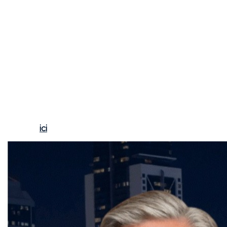
clients confrontés aux difficultés de trouver un
logement. Pour des conseils d’experts sur ce sujet ou
pour toute question concernant vos projets
immobiliers, n’hésitez pas à me contacter;
Frédéric
Cornu, courtier immobilier résidentiel et commercial à
Montréal
. Je suis là pour vous guider à chaque étape
de votre projet immobilier.
Pour toute question concernant vos projets
immobiliers ou pour en savoir plus sur l'évolution du
marché, n’hésitez pas à contacter
Frédéric Cornu,
courtier immobilier résidentiel et commercial à
Montréal
par téléphone au (514) 894-0101 ou via son
site web
ici
.