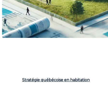
Le marché immobilier québécois traverse une crise
sans précédent. La hausse des prix des propriétés,
l'augmentation des loyers et le manque de
logements disponibles créent un contexte
particulièrement difficile, surtout pour les ménages à
faible revenu.
Pour répondre à cette situation, le
gouvernement de la CAQ a présenté, le 22 août
dernier, la
Stratégie québécoise en habitation
, qui
propose des solutions pour augmenter l'offre de
logements et en assurer l'abordabilité.
Les causes de la crise