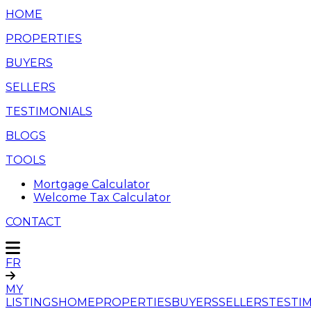
HOME
PROPERTIES
BUYERS
SELLERS
TESTIMONIALS
BLOGS
TOOLS
Mortgage Calculator
Welcome Tax Calculator
CONTACT
FR
MY
LISTINGS
HOME
PROPERTIES
BUYERS
SELLERS
TESTI