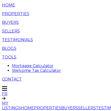
HOME
PROPERTIES
BUYERS
SELLERS
TESTIMONIALS
BLOGS
TOOLS
Mortgage Calculator
Welcome Tax Calculator
CONTACT
FR
MY
LISTINGS
HOME
PROPERTIES
BUYERS
SELLERS
TESTI