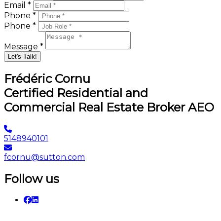
Email *
Phone *
Phone *
Message *
Let's Talk!
Frédéric Cornu
Certified Residential and
Commercial Real Estate Broker AEO
5148940101
fcornu@sutton.com
Follow us