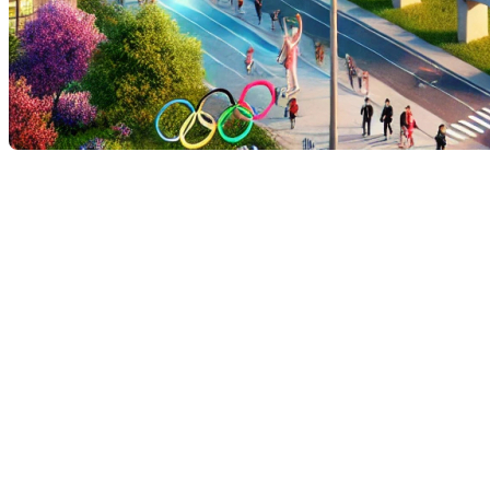
Les Jeux Olympiques de Paris 2024 ne sont pas
seulement un événement sportif majeur, ils
représentent également une source d’inspiration
unique pour le secteur immobilier. Comme on le sait,
à chaque fois que les Jeux Olympiques s'installent
dans une ville, ils laissent derrière eux des
infrastructures modernes, une visibilité internationale
accrue et une impulsion économique significative.
Inspirations pour le marché
immobilier québécois
Alors, comment cet événement global peut-il inspirer
le marché immobilier, même ici au Québec ? C'est