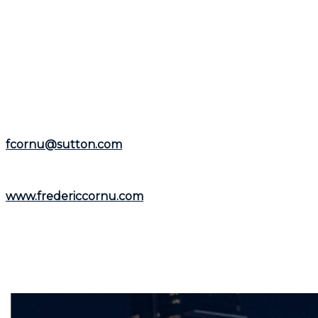
immobilier, n'hésitez pas à contacter
Frédéric Cornu
pour toute question ou besoin spécifique. Fort d'une
expérience de plus de 25 ans en tant que courtier
immobilier résidentiel et commercial, il est à votre
disposition pour vous aider dans la
région de Montréal
et la
Rive-Nord
.
Représentant le
Groupe Sutton-Immobilia
,
Frédéric
Cornu
est à votre écoute. Vous pouvez le joindre par
téléphone au
(514) 894-0101
ou par courriel à
fcornu@sutton.com
.
Pour découvrir davantage de ressources et
informations utiles, visitez son site web :
www.fredericcornu.com
.
Que vous envisagiez l'achat ou la vente d'un bien
immobilier,
Frédéric Cornu
est le courtier qu'il vous
faut pour garantir une transaction en toute sérénité.
Contactez-le dès maintenant pour bénéficier de ses
conseils et de son accompagnement personnalisé.