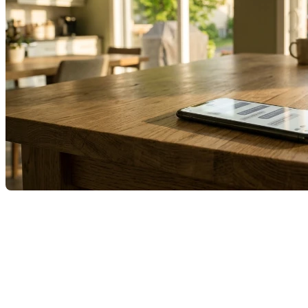
On a tous ce réflexe. On cherche un vélo usagé, une
commode mid-century à retaper ou un set de pneus
d’hiver, et on se ramasse sur Marketplace ou de
grands sites de vente entre particuliers. C’est rapide,
c’est direct, on négocie sur un coin de table.
Mais qu’arrive-t-il quand on applique la méthode «
Marketplace » au plus gros investissement de sa vie ?