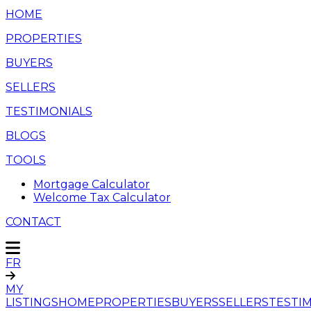
HOME
PROPERTIES
BUYERS
SELLERS
TESTIMONIALS
BLOGS
TOOLS
Mortgage Calculator
Welcome Tax Calculator
CONTACT
FR
MY
LISTINGS
HOME
PROPERTIES
BUYERS
SELLERS
TESTI