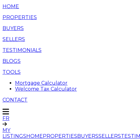
HOME
PROPERTIES
BUYERS
SELLERS
TESTIMONIALS
BLOGS
TOOLS
Mortgage Calculator
Welcome Tax Calculator
CONTACT
FR
MY
LISTINGS
HOME
PROPERTIES
BUYERS
SELLERS
TESTI