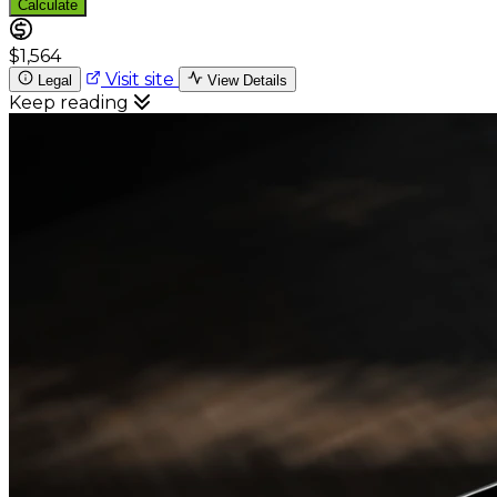
Calculate
$1,564
Visit site
Legal
View Details
Keep reading