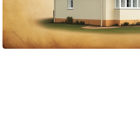
Acheter une propriété au
Canada avec un revenu
étranger : est-ce possible ?
Le marché immobilier canadien attire depuis
longtemps de nombreux investisseurs et acheteurs
internationaux, séduits par sa stabilité et ses
perspectives de croissance. Toutefois, depuis l'entrée
en vigueur de la
Loi sur l’interdiction d’achat
d’immeubles résidentiels par des non-Canadiens
(2023)
, il est
illégal pour la plupart des étrangers non-