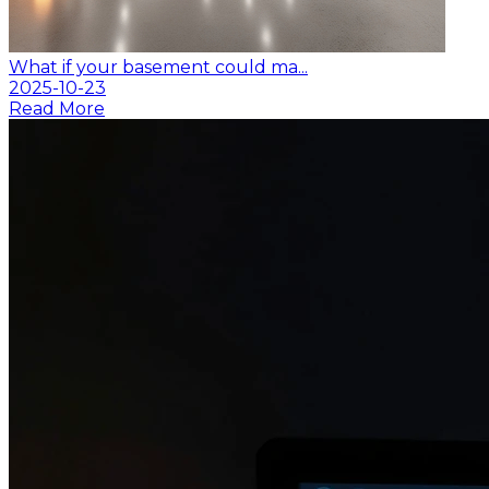
What if your basement could ma...
2025-10-23
Read More