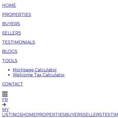
HOME
PROPERTIES
BUYERS
SELLERS
TESTIMONIALS
BLOGS
TOOLS
Mortgage Calculator
Welcome Tax Calculator
CONTACT
FR
MY
LISTINGS
HOME
PROPERTIES
BUYERS
SELLERS
TESTI