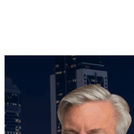
durabilité de vos maisons. Le sous-sol peut continuer
à être un atout précieux, à condition qu'il soit conçu
pour résister aux défis climatiques de demain.
Pour plus d'informations ou des conseils
personnalisés, n'hésitez pas à contacter
Frédéric
Cornu, Courtier immobilier résidentiel et commercial
depuis plus de 25 ans à Montréal
au (514) 894-0101 ou
via son site web.