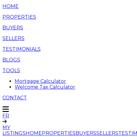
HOME
PROPERTIES
BUYERS
SELLERS
TESTIMONIALS
BLOGS
TOOLS
Mortgage Calculator
Welcome Tax Calculator
CONTACT
FR
MY
LISTINGS
HOME
PROPERTIES
BUYERS
SELLERS
TESTI