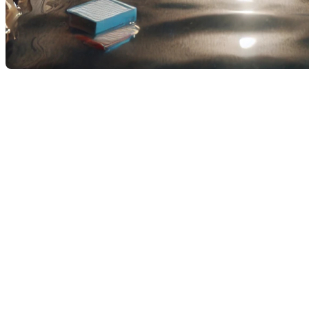
La question mérite d'être posée, surtout après que
de nombreux Québécois aient perdu leur sous-sol à
cause des inondations provoquées par les restes de la
tempête Debby. Si les sous-sols sont devenus une
partie intégrante des maisons au Québec, ils
apportent également leur lot de problèmes,
notamment lorsqu'ils se transforment en bassins
d'eau après des pluies abondantes.
L'histoire des sous-sols : de l'espace de
rangement à l'espace de vie
Avant les années 1960, les sous-sols au Québec
servaient principalement de vide sanitaire. Les
fondations étaient conçues pour protéger la
structure de la maison contre le gel, mais ces espaces