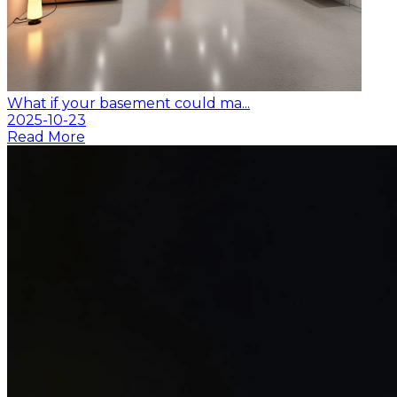
What if your basement could ma...
2025-10-23
Read More