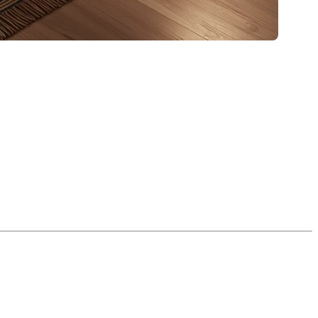
même question :
« Mes fenêtres sont-elles conformes
 particulièrement celles du sous-sol — jouent un rôle
d la
sécurité
des occupants et la
conformité au Code
omme simple rangement. Pour qu’une pièce soit
it notamment comporter
une fenêtre de sortie conforme
.
ode de construction du Québec
. Voici les principales