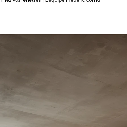
ifiez vos fenêtres! | L'équipe Frederic Cornu
 votre sous-sol, vérifiez vos 