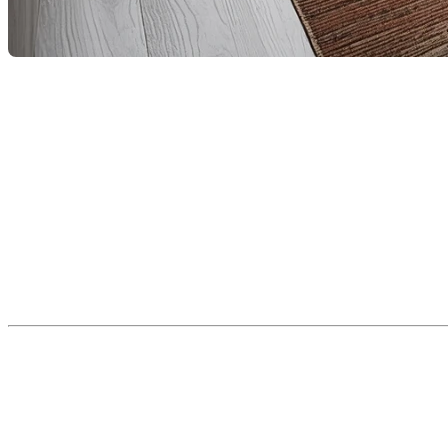
En tant que courtiers immobiliers, nous rencontrons s
aux normes actuelles? »
Que ce soit pour des raisons de sécurité, de luminosité
crucial.
Pourquoi les normes de fenêtres sont
Les normes entourant les fenêtres au Québec ne conce
de construction du Québec
.
Une fenêtre bien dimensionnée peut faire la différen
reconnue comme
chambre à coucher
(et donc augmen
Les dimensions minimales pour une fe
Les exigences précises pour une fenêtre de sortie (so
règles à respecter :