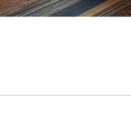
ouvent des acheteurs et des vendeurs qui se posent la 
 ou de valeur de revente, les fenêtres d’une propriété —
 importantes
rnent pas uniquement l’esthétique. Elles visent d’abor
ce entre une pièce habitable et une pièce considérée c
ter la valeur de revente de votre propriété), elle do
nêtre de sous-sol
uvent appelée
fenêtre d’évacuation
) sont établies par le
C