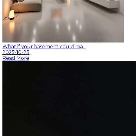
What if your basement could ma...
2025-10-23
Read More