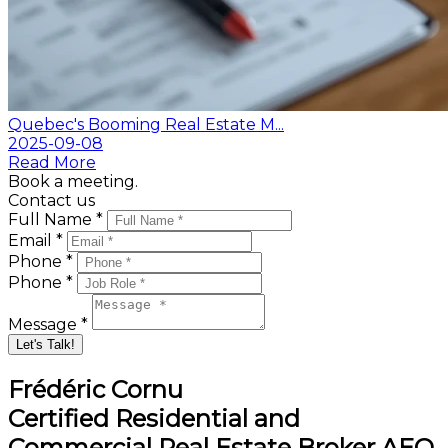
Quebec's Booming Real Estate M...
2025-09-08
Read More
Book a meeting.
Contact us
Full Name *
Email *
Phone *
Phone *
Message *
Let's Talk!
Frédéric Cornu
Certified Residential and
Commercial Real Estate Broker AEO