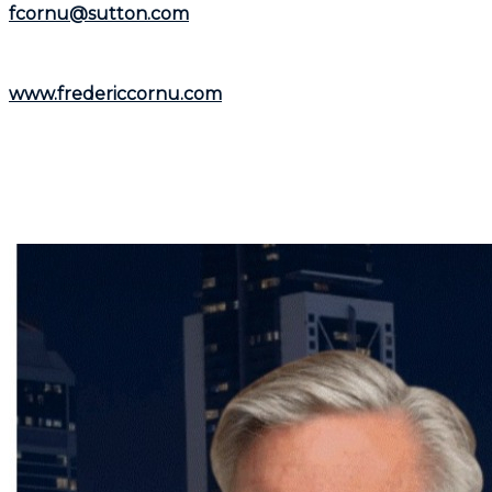
fcornu@sutton.com
.
Pour découvrir davantage de ressources et
informations utiles, visitez son site web :
www.fredericcornu.com
.
Que vous envisagiez l'achat ou la vente d'un bien
immobilier,
Frédéric Cornu
est le courtier qu'il vous
faut pour garantir une transaction en toute sérénité.
Contactez-le dès maintenant pour bénéficier de ses
conseils et de son accompagnement personnalisé.