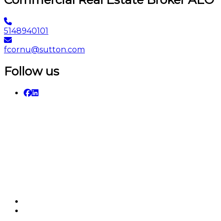
5148940101
fcornu@sutton.com
Follow us