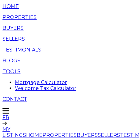
HOME
PROPERTIES
BUYERS
SELLERS
TESTIMONIALS
BLOGS
TOOLS
Mortgage Calculator
Welcome Tax Calculator
CONTACT
FR
MY
LISTINGS
HOME
PROPERTIES
BUYERS
SELLERS
TESTI