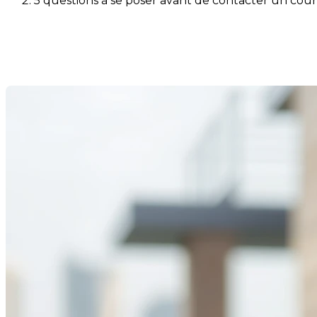
5 questions à se poser avant de contacter un cour
5 questions à se poser avant 
Last Modification: 30 December 2026