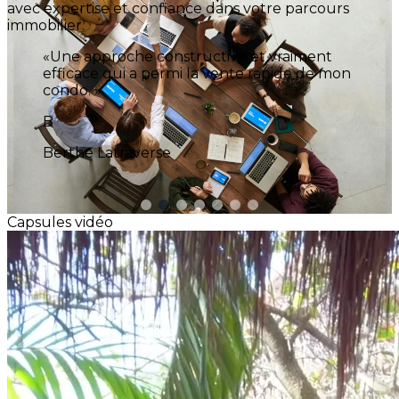
avec expertise et confiance dans votre parcours
immobilier.
«Je vous remercie d’avoir vendu ma
propriété si rapidement.»
F
François Tremblay
Capsules vidéo