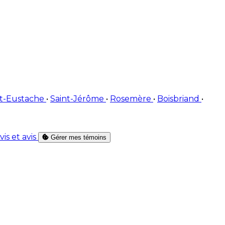
nt-Eustache
•
Saint-Jérôme
•
Rosemère
•
Boisbriand
•
vis et avis
Gérer mes témoins