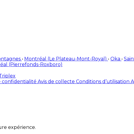
ontagnes
•
Montréal (Le Plateau-Mont-Royal)
•
Oka
•
Sai
éal (Pierrefonds-Roxboro)
Triplex
 confidentialité
Avis de collecte
Conditions d’utilisation
A
ure expérience.