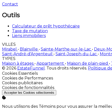
Contact
Outils
Calculateur de prêt hypothécaire
Taxe de mutation
Liens immobiliers
VILLES
Mirabel
•
Blainville
•
Sainte-Marthe-sur-le-Lac
•
Deux-M
Saint-André-d'Argenteuil
•
Saint-Joseph-du-Lac
•
Montr
TYPES
Maison à étages
•
Appartement
•
Maison de plain-pied
•
© 2026
EstateFunnel
. Tous droits réservés.
Politique de
Activer
Cookies Essentiels
Activer
Cookies de Performances
Activer
Cookies publicitaires
Activer
Cookies de fonctionnalités
Accepter les Cookies sélectionnés
Nous utilisons des Témoins pour vous assurer la meille