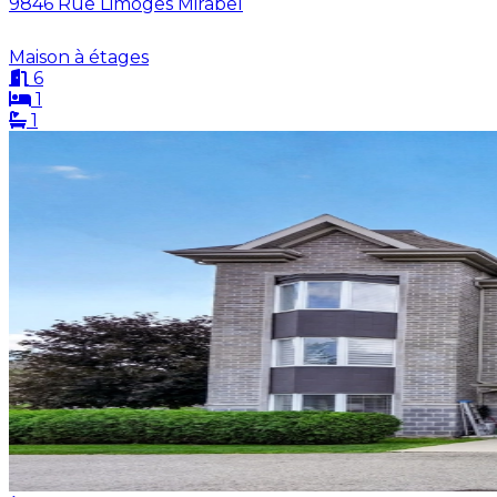
9846 Rue Limoges Mirabel
Maison à étages
6
1
1