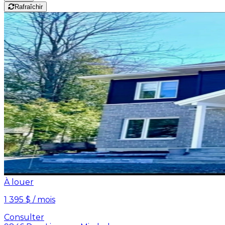
Rafraîchir
À louer
1 395 $ / mois
Consulter