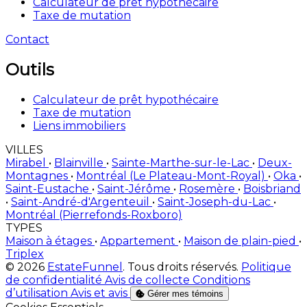
Calculateur de prêt hypothécaire
Taxe de mutation
Contact
Outils
Calculateur de prêt hypothécaire
Taxe de mutation
Liens immobiliers
VILLES
Mirabel
•
Blainville
•
Sainte-Marthe-sur-le-Lac
•
Deux-
Montagnes
•
Montréal (Le Plateau-Mont-Royal)
•
Oka
•
Saint-Eustache
•
Saint-Jérôme
•
Rosemère
•
Boisbriand
•
Saint-André-d'Argenteuil
•
Saint-Joseph-du-Lac
•
Montréal (Pierrefonds-Roxboro)
TYPES
Maison à étages
•
Appartement
•
Maison de plain-pied
•
Triplex
© 2026
EstateFunnel
. Tous droits réservés.
Politique
de confidentialité
Avis de collecte
Conditions
d’utilisation
Avis et avis
Gérer mes témoins
Activer