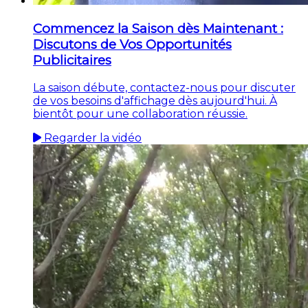
Commencez la Saison dès Maintenant :
Discutons de Vos Opportunités
Publicitaires
La saison débute, contactez-nous pour discuter
de vos besoins d'affichage dès aujourd'hui. À
bientôt pour une collaboration réussie.
Regarder la vidéo