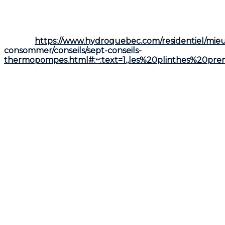
Mais pour profiter pleinement de ses avantages,
encore faut-il l’utiliser de la bonne façon. Voici
comment optimiser le rendement de votre
thermopompe, saison après saison.
Source:
https://www.hydroquebec.com/residentiel/mie
consommer/conseils/sept-conseils-
thermopompes.html#:~:text=1.,les%20plinthes%20pre
Faites de la thermopompe votre
principale source de chauffage
La thermopompe est conçue pour faire le gros du
travail, même durant l’hiver québécois. Les modèles à
haute efficacité demeurent performants jusqu’à des
températures très froides, souvent bien en dessous
de -20 °C. En réalité, dans le sud et le centre du
Québec, les journées de froid extrême sont peu
nombreuses. Résultat : votre thermopompe peut
chauffer votre maison efficacement pendant la
grande majorité de la saison hivernale, avec des
économies pouvant atteindre
jusqu’à 40 % sur la
facture d’électricité
. Les plinthes électriques
devraient donc servir uniquement de chauffage