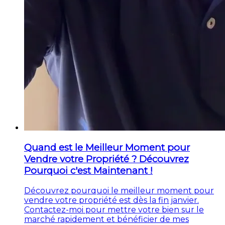
Quand est le Meilleur Moment pour
Vendre votre Propriété ? Découvrez
Pourquoi c'est Maintenant !
Découvrez pourquoi le meilleur moment pour
vendre votre propriété est dès la fin janvier.
Contactez-moi pour mettre votre bien sur le
marché rapidement et bénéficier de mes