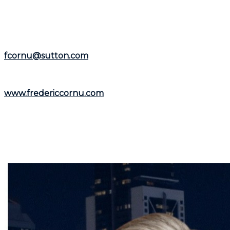
et la
Rive-Nord
.
Représentant le
Groupe Sutton-Immobilia
,
Frédéric
Cornu
est à votre écoute. Vous pouvez le joindre par
téléphone au
(514) 894-0101
ou par courriel à
fcornu@sutton.com
.
Pour découvrir davantage de ressources et
informations utiles, visitez son site web :
www.fredericcornu.com
.
Que vous envisagiez l'achat ou la vente d'un bien
immobilier,
Frédéric Cornu
est le courtier qu'il vous
faut pour garantir une transaction en toute sérénité.
Contactez-le dès maintenant pour bénéficier de ses
conseils et de son accompagnement personnalisé.