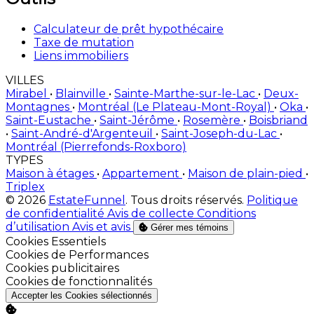
Calculateur de prêt hypothécaire
Taxe de mutation
Liens immobiliers
VILLES
Mirabel
•
Blainville
•
Sainte-Marthe-sur-le-Lac
•
Deux-
Montagnes
•
Montréal (Le Plateau-Mont-Royal)
•
Oka
•
Saint-Eustache
•
Saint-Jérôme
•
Rosemère
•
Boisbriand
•
Saint-André-d'Argenteuil
•
Saint-Joseph-du-Lac
•
Montréal (Pierrefonds-Roxboro)
TYPES
Maison à étages
•
Appartement
•
Maison de plain-pied
•
Triplex
© 2026
EstateFunnel
. Tous droits réservés.
Politique
de confidentialité
Avis de collecte
Conditions
d’utilisation
Avis et avis
Gérer mes témoins
Activer
Cookies Essentiels
Activer
Cookies de Performances
Activer
Cookies publicitaires
Activer
Cookies de fonctionnalités
Accepter les Cookies sélectionnés