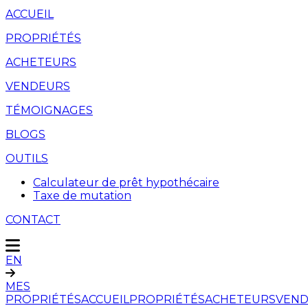
ACCUEIL
PROPRIÉTÉS
ACHETEURS
VENDEURS
TÉMOIGNAGES
BLOGS
OUTILS
Calculateur de prêt hypothécaire
Taxe de mutation
CONTACT
EN
MES
PROPRIÉTÉS
ACCUEIL
PROPRIÉTÉS
ACHETEURS
VEND