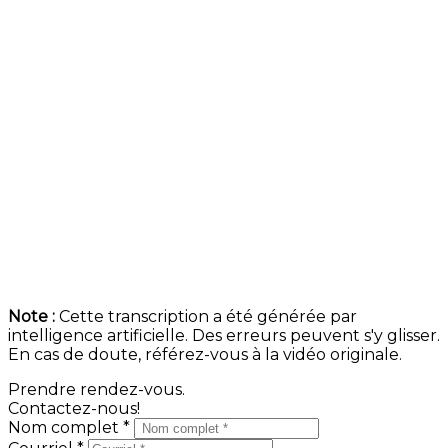
Vous vous demandez
quand
est le meilleur moment
pour mettre sur le marché ? C'est
maintenant
, dès la
fin janvier, début février. C'est là où tous les gens qui
veulent acquérir une nouvelle propriété font leur
démarche.
Donc, appelez-moi. On va vite mettre votre propriété
sur le marché et je vais vous expliquer ce qu'il en est
et bien prendre soin de vous.
À bientôt.
Note :
Cette transcription a été générée par
intelligence artificielle. Des erreurs peuvent s'y glisser.
En cas de doute, référez-vous à la vidéo originale.
Prendre rendez-vous.
Contactez-nous!
Nom complet *