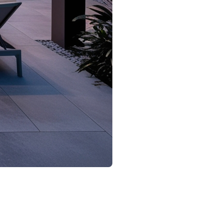
n véritables havres de paix où il fait bon se détendre.
inspirer votre propre projet.