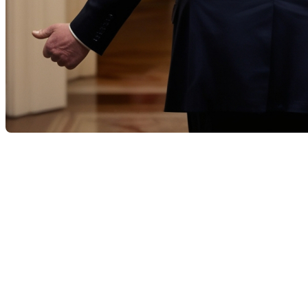
C’est ce lundi 20 janvier que Donald Trump
redeviendra officiellement président des États-Unis,
lors d’une cérémonie à Washington. Il fait ainsi son
retour à la Maison-Blanche, après le mandat de Joe
Biden. Il s’agira de la 60e inauguration présidentielle
aux États-Unis, un moment qui suscite l’attention de
la planète entière.
Toutefois, c’est particulièrement le secteur immobilier
qui surveille cette investiture de très près. En effet,
les menaces de tarifs douaniers envers le Canada, déjà
évoquées par Donald Trump auparavant, demeurent