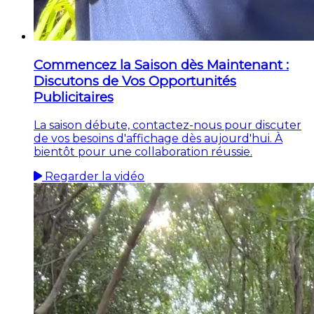
Commencez la Saison dès Maintenant :
Discutons de Vos Opportunités
Publicitaires
La saison débute, contactez-nous pour discuter
de vos besoins d'affichage dès aujourd'hui. À
bientôt pour une collaboration réussie.
Regarder la vidéo