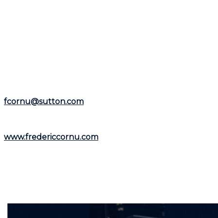
Si cet article a suscité votre intérêt pour le marché
immobilier, n'hésitez pas à contacter
Frédéric Cornu
pour toute question ou besoin spécifique. Fort d'une
expérience de plus de 25 ans en tant que courtier
immobilier résidentiel et commercial, il est à votre
disposition pour vous aider dans la
région de Montréal
et la
Rive-Nord
.
Représentant le
Groupe Sutton-Immobilia
,
Frédéric
Cornu
est à votre écoute. Vous pouvez le joindre par
téléphone au
(514) 894-0101
ou par courriel à
fcornu@sutton.com
.
Pour découvrir davantage de ressources et
informations utiles, visitez son site web :
www.fredericcornu.com
.
Que vous envisagiez l'achat ou la vente d'un bien
immobilier,
Frédéric Cornu
est le courtier qu'il vous
faut pour garantir une transaction en toute sérénité.
Contactez-le dès maintenant pour bénéficier de ses
conseils et de son accompagnement personnalisé.