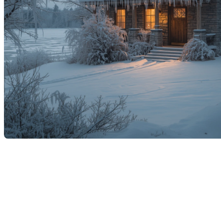
L’hiver est souvent perçu comme une saison
tranquille pour l’immobilier. Pourtant, cette période
peut cacher de
nombreux défis invisibles
qui risquent
de ralentir une transaction ou de coûter cher si on ne
les anticipe pas. Que vous soyez acheteur ou
vendeur, connaître ces pièges et savoir comment les
gérer peut faire toute la différence.