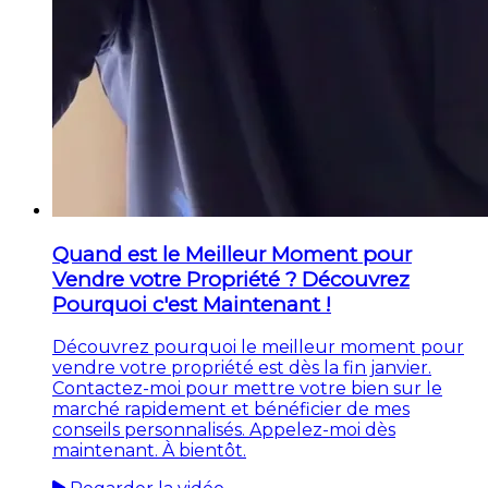
Quand est le Meilleur Moment pour
Vendre votre Propriété ? Découvrez
Pourquoi c'est Maintenant !
Découvrez pourquoi le meilleur moment pour
vendre votre propriété est dès la fin janvier.
Contactez-moi pour mettre votre bien sur le
marché rapidement et bénéficier de mes
conseils personnalisés. Appelez-moi dès
maintenant. À bientôt.