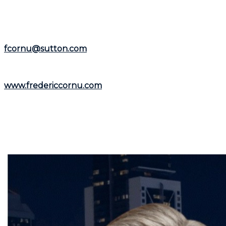
et la
Rive-Nord
.
Représentant le
Groupe Sutton-Immobilia
,
Frédéric
Cornu
est à votre écoute. Vous pouvez le joindre par
téléphone au
(514) 894-0101
ou par courriel à
fcornu@sutton.com
.
Pour découvrir davantage de ressources et
informations utiles, visitez son site web :
www.fredericcornu.com
.
Que vous envisagiez l'achat ou la vente d'un bien
immobilier,
Frédéric Cornu
est le courtier qu'il vous
faut pour garantir une transaction en toute sérénité.
Contactez-le dès maintenant pour bénéficier de ses
conseils et de son accompagnement personnalisé.