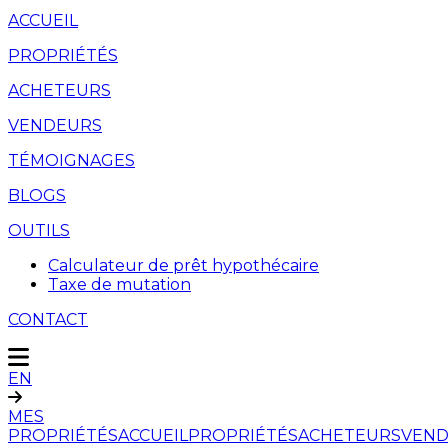
ACCUEIL
PROPRIÉTÉS
ACHETEURS
VENDEURS
TÉMOIGNAGES
BLOGS
OUTILS
Calculateur de prêt hypothécaire
Taxe de mutation
CONTACT
EN
MES
PROPRIÉTÉS
ACCUEIL
PROPRIÉTÉS
ACHETEURS
VEND