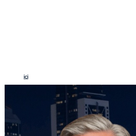
clients confrontés aux difficultés de trouver un
logement. Pour des conseils d’experts sur ce sujet ou
pour toute question concernant vos projets
immobiliers, n’hésitez pas à me contacter;
Frédéric
Cornu, courtier immobilier résidentiel et commercial à
Montréal
. Je suis là pour vous guider à chaque étape
de votre projet immobilier.
Pour toute question concernant vos projets
immobiliers ou pour en savoir plus sur l'évolution du
marché, n’hésitez pas à contacter
Frédéric Cornu,
courtier immobilier résidentiel et commercial à
Montréal
par téléphone au (514) 894-0101 ou via son
site web
ici
.