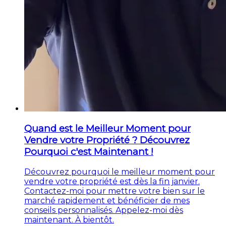
Quand est le Meilleur Moment pour
Vendre votre Propriété ? Découvrez
Pourquoi c'est Maintenant !
Découvrez pourquoi le meilleur moment pour
vendre votre propriété est dès la fin janvier.
Contactez-moi pour mettre votre bien sur le
marché rapidement et bénéficier de mes
conseils personnalisés. Appelez-moi dès
maintenant. À bientôt.