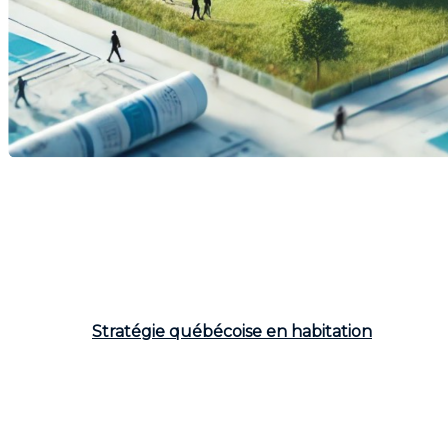
Le marché immobilier québécois traverse une crise
sans précédent. La hausse des prix des propriétés,
l'augmentation des loyers et le manque de
logements disponibles créent un contexte
particulièrement difficile, surtout pour les ménages à
faible revenu.
Pour répondre à cette situation, le
gouvernement de la CAQ a présenté, le 22 août
dernier, la
Stratégie québécoise en habitation
, qui
propose des solutions pour augmenter l'offre de
logements et en assurer l'abordabilité.
Les causes de la crise