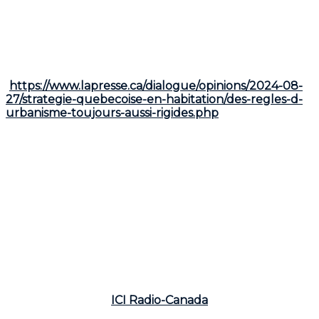
Un défi majeur réside dans la rigidité des règles
d'urbanisme municipales. Un article publié dans
La
Presse
par Louis-Benoit L'Italien-Bruneau, Directeur
en urbanisme pour la firme Paré + Associés, à Laval,
décrit bien ce défi
(
https://www.lapresse.ca/dialogue/opinions/2024-08-
27/strategie-quebecoise-en-habitation/des-regles-d-
urbanisme-toujours-aussi-rigides.php
). L'article
souligne que les règlements d'urbanisme trop stricts
et les lourdes procédures municipales freinent la
construction de nouveaux logements. L'auteur cite
des recherches montrant une relation directe entre
des règles d'urbanisme rigides et des coûts de
logement plus élevés. Comparativement, certains
États américains ont adopté des réformes plus
audacieuses pour accélérer la construction et
réduire les prix, alors que les mesures prises au
Québec, selon l'auteur, restent timides.
Un exemple concret appuyant ce défi est le projet
Royalmount
, qui a fait l'objet d'un reportage de
Mathieu Prost sur
ICI Radio-Canada
. Alors que de
nombreux spécialistes et intervenants politiques