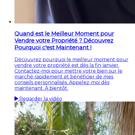
Quand est le Meilleur Moment pour
Vendre votre Propriété ? Découvrez
Pourquoi c'est Maintenant !
Découvrez pourquoi le meilleur moment pour
vendre votre propriété est dès la fin janvier.
Contactez-moi pour mettre votre bien sur le
marché rapidement et bénéficier de mes
conseils personnalisés. Appelez-moi dès
maintenant. À bientôt.
Regarder la vidéo