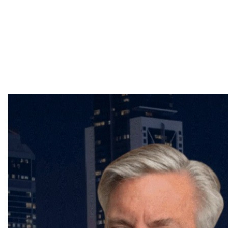
durabilité de vos maisons. Le sous-sol peut continuer
à être un atout précieux, à condition qu'il soit conçu
pour résister aux défis climatiques de demain.
Pour plus d'informations ou des conseils
personnalisés, n'hésitez pas à contacter
Frédéric
Cornu, Courtier immobilier résidentiel et commercial
depuis plus de 25 ans à Montréal
au (514) 894-0101 ou
via son site web.