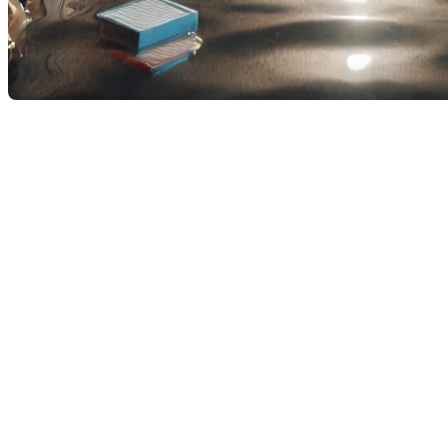
La question mérite d'être posée, surtout après que
de nombreux Québécois aient perdu leur sous-sol à
cause des inondations provoquées par les restes de la
tempête Debby. Si les sous-sols sont devenus une
partie intégrante des maisons au Québec, ils
apportent également leur lot de problèmes,
notamment lorsqu'ils se transforment en bassins
d'eau après des pluies abondantes.
L'histoire des sous-sols : de l'espace de
rangement à l'espace de vie
Avant les années 1960, les sous-sols au Québec
servaient principalement de vide sanitaire. Les
fondations étaient conçues pour protéger la
structure de la maison contre le gel, mais ces espaces