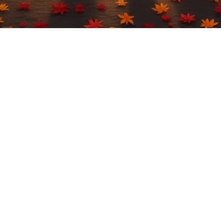
ions. Alors que les feuilles changent de teinte, de nombr
haitent à tous une belle saison automnale.
ne tradition incontournable
e de l'automne. Elle offre non seulement une occasion d
u de compotes.
gers locaux et leurs variétés de pommes. Cela peut éga
ille pour une journée de cueillette suivie d'un pique-niq
tation à la détente
nt à préparer des plats chaleureux et réconfortants. Les