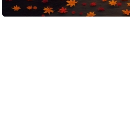
L'automne est une saison riche en couleurs et en tradit
plaisirs simples de la vie. Les courtiers immobiliers sou
La cueillette des pommes : u
La cueillette des pommes est une activité emblématiqu
savourer le fruit de son labeur sous forme de tartes o
Choisir le bon verger :
renseignez-vous sur les ver
nouvelles régions.
Planifier une sortie en groupe :
invitez amis et fam
inoubliables.
Repas réconfortants : une invi
Les températures plus fraîches de l'automne nous incite