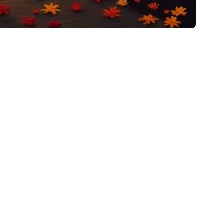
euses familles et amis se réunissent pour profiter des
e passer du bon temps en plein air, mais aussi de
lement être une excellente occasion de découvrir de
ue. Cela renforce les liens et crée des souvenirs
 soupes, les ragoûts et les pâtisseries maison