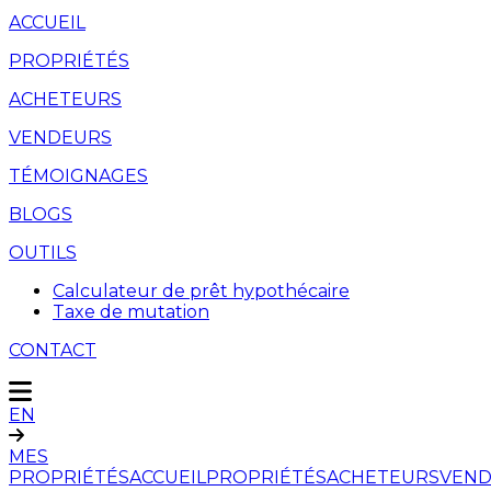
ACCUEIL
PROPRIÉTÉS
ACHETEURS
VENDEURS
TÉMOIGNAGES
BLOGS
OUTILS
Calculateur de prêt hypothécaire
Taxe de mutation
CONTACT
EN
MES
PROPRIÉTÉS
ACCUEIL
PROPRIÉTÉS
ACHETEURS
VEND