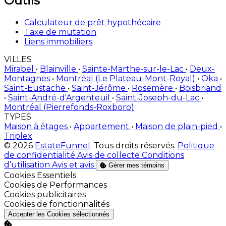
Outils
Calculateur de prêt hypothécaire
Taxe de mutation
Liens immobiliers
VILLES
Mirabel
•
Blainville
•
Sainte-Marthe-sur-le-Lac
•
Deux-
Montagnes
•
Montréal (Le Plateau-Mont-Royal)
•
Oka
•
Saint-Eustache
•
Saint-Jérôme
•
Rosemère
•
Boisbriand
•
Saint-André-d'Argenteuil
•
Saint-Joseph-du-Lac
•
Montréal (Pierrefonds-Roxboro)
TYPES
Maison à étages
•
Appartement
•
Maison de plain-pied
•
Triplex
© 2026
EstateFunnel
. Tous droits réservés.
Politique
de confidentialité
Avis de collecte
Conditions
d’utilisation
Avis et avis
Gérer mes témoins
Activer
Cookies Essentiels
Activer
Cookies de Performances
Activer
Cookies publicitaires
Activer
Cookies de fonctionnalités
Accepter les Cookies sélectionnés