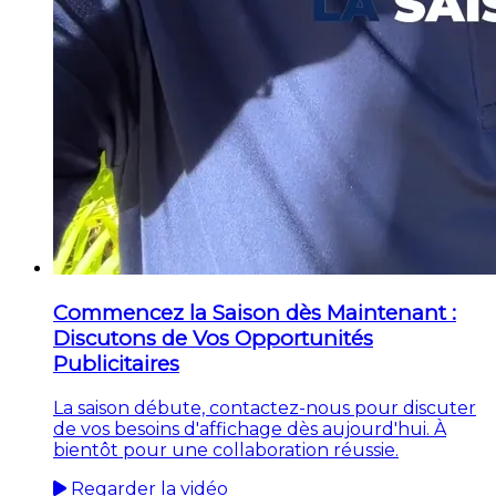
Commencez la Saison dès Maintenant :
Discutons de Vos Opportunités
Publicitaires
La saison débute, contactez-nous pour discuter
de vos besoins d'affichage dès aujourd'hui. À
bientôt pour une collaboration réussie.
Regarder la vidéo