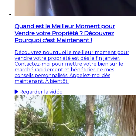
Quand est le Meilleur Moment pour
Vendre votre Propriété ? Découvrez
Pourquoi c'est Maintenant !
Découvrez pourquoi le meilleur moment pour
vendre votre propriété est dès la fin janvier.
Contactez-moi pour mettre votre bien sur le
marché rapidement et bénéficier de mes
conseils personnalisés. Appelez-moi dès
maintenant. À bientôt.
Regarder la vidéo