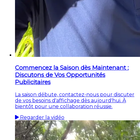
Commencez la Saison dès Maintenant :
Discutons de Vos Opportunités
Publicitaires
La saison débute, contactez-nous pour discuter
de vos besoins d'affichage dès aujourd'hui. À
bientôt pour une collaboration réussie.
Regarder la vidéo