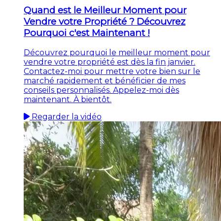
Quand est le Meilleur Moment pour
Vendre votre Propriété ? Découvrez
Pourquoi c'est Maintenant !
Découvrez pourquoi le meilleur moment pour
vendre votre propriété est dès la fin janvier.
Contactez-moi pour mettre votre bien sur le
marché rapidement et bénéficier de mes
conseils personnalisés. Appelez-moi dès
maintenant. À bientôt.
Regarder la vidéo