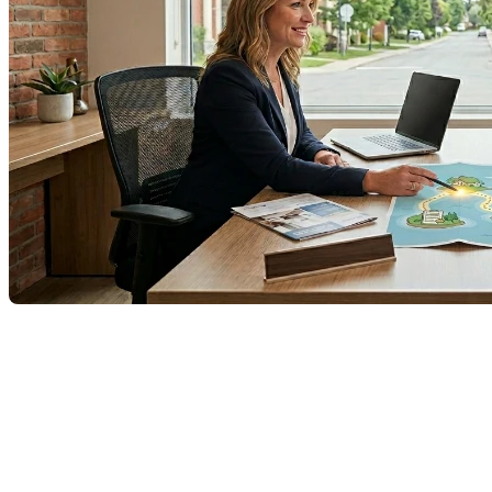
L'achat d'une maison est souvent décrit comme le «
rêve canadien ». On imagine les clés qui tintent, le
premier café dans la nouvelle cuisine, le soulagement
d'être
enfin
chez soi. Mais soyons honnêtes : le chemin
pour y arriver, surtout la partie financière, ressemble
parfois plus à une traversée de l’Atlantique en plein
brouillard qu’à une promenade de santé.