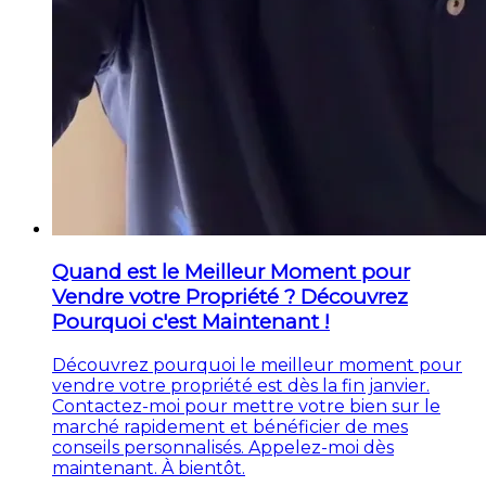
Quand est le Meilleur Moment pour
Vendre votre Propriété ? Découvrez
Pourquoi c'est Maintenant !
Découvrez pourquoi le meilleur moment pour
vendre votre propriété est dès la fin janvier.
Contactez-moi pour mettre votre bien sur le
marché rapidement et bénéficier de mes
conseils personnalisés. Appelez-moi dès
maintenant. À bientôt.