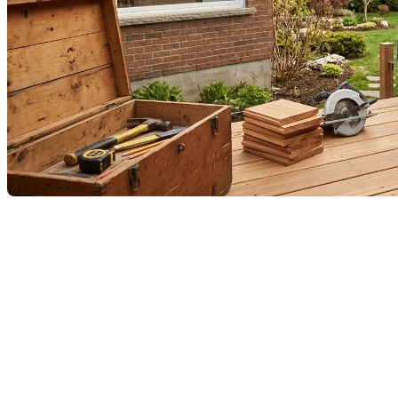
Avec le retour des journées douces, l’envie de
profiter de l’extérieur se fait sentir. Si votre terrasse a
mal vieilli ou si vous rêvez d’un nouvel espace de vie
pour l’été, c’est le moment idéal pour lancer les
travaux.
Mais attention : une terrasse réussie ne s’improvise
pas. Voici les étapes clés pour passer du rêve à la
réalité, sans mauvaises surprises.