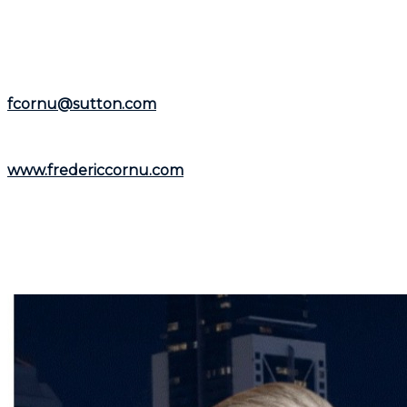
disposition pour vous aider dans la
région de Montréal
et la
Rive-Nord
.
Représentant le
Groupe Sutton-Immobilia
,
Frédéric
Cornu
est à votre écoute. Vous pouvez le joindre par
téléphone au
(514) 894-0101
ou par courriel à
fcornu@sutton.com
.
Pour découvrir davantage de ressources et
informations utiles, visitez son site web :
www.fredericcornu.com
.
Que vous envisagiez l'achat ou la vente d'un bien
immobilier,
Frédéric Cornu
est le courtier qu'il vous
faut pour garantir une transaction en toute sérénité.
Contactez-le dès maintenant pour bénéficier de ses
conseils et de son accompagnement personnalisé.