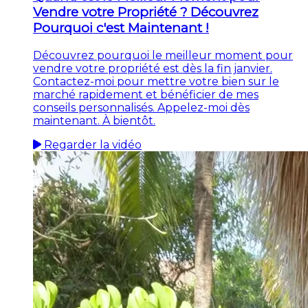
Vendre votre Propriété ? Découvrez
Pourquoi c'est Maintenant !
Découvrez pourquoi le meilleur moment pour
vendre votre propriété est dès la fin janvier.
Contactez-moi pour mettre votre bien sur le
marché rapidement et bénéficier de mes
conseils personnalisés. Appelez-moi dès
maintenant. À bientôt.
Regarder la vidéo