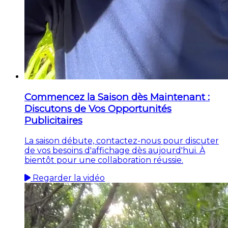
Commencez la Saison dès Maintenant :
Discutons de Vos Opportunités
Publicitaires
La saison débute, contactez-nous pour discuter
de vos besoins d'affichage dès aujourd'hui. À
bientôt pour une collaboration réussie.
Regarder la vidéo