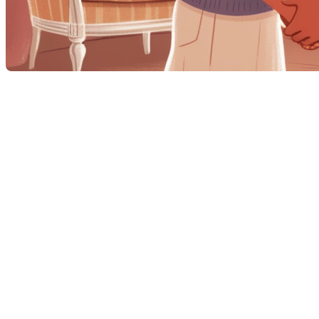
Pourquoi un coup de cœur
est essentiel
Lorsque des acheteurs potentiels visitent une maison,
ils cherchent souvent plus qu'un simple espace de
vie; ils recherchent un lieu où ils peuvent se projeter
et construire de nouveaux souvenirs. Créer un coup
de cœur est essentiel pour transformer une visite en
une vente réussie.
Les préparations
indispensables avant la visite