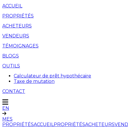
ACCUEIL
PROPRIÉTÉS
ACHETEURS
VENDEURS
TÉMOIGNAGES
BLOGS
OUTILS
Calculateur de prêt hypothécaire
Taxe de mutation
CONTACT
EN
MES
PROPRIÉTÉS
ACCUEIL
PROPRIÉTÉS
ACHETEURS
VEND