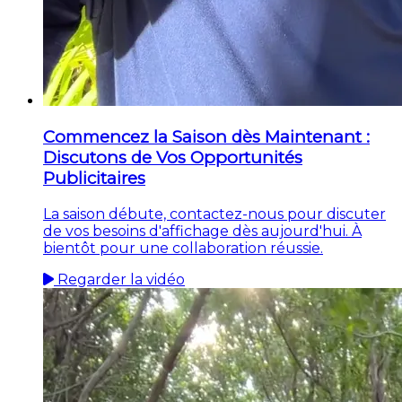
Commencez la Saison dès Maintenant :
Discutons de Vos Opportunités
Publicitaires
La saison débute, contactez-nous pour discuter
de vos besoins d'affichage dès aujourd'hui. À
bientôt pour une collaboration réussie.
Regarder la vidéo