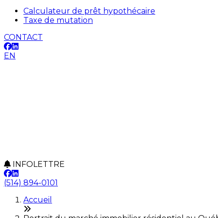
Calculateur de prêt hypothécaire
Taxe de mutation
CONTACT
EN
INFOLETTRE
(514) 894-0101
Accueil