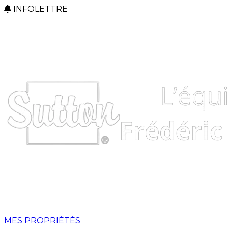
INFOLETTRE
MES PROPRIÉTÉS