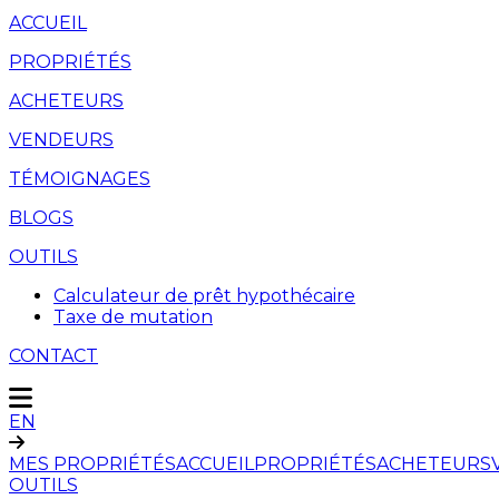
ACCUEIL
PROPRIÉTÉS
ACHETEURS
VENDEURS
TÉMOIGNAGES
BLOGS
OUTILS
Calculateur de prêt hypothécaire
Taxe de mutation
CONTACT
EN
MES PROPRIÉTÉS
ACCUEIL
PROPRIÉTÉS
ACHETEURS
OUTILS