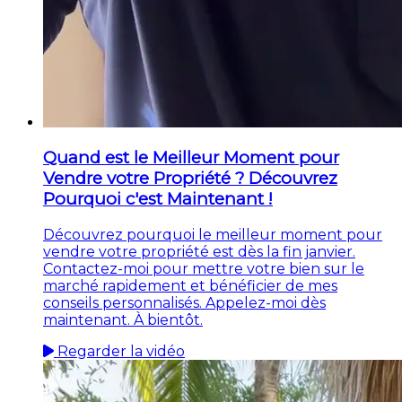
Quand est le Meilleur Moment pour
Vendre votre Propriété ? Découvrez
Pourquoi c'est Maintenant !
Découvrez pourquoi le meilleur moment pour
vendre votre propriété est dès la fin janvier.
Contactez-moi pour mettre votre bien sur le
marché rapidement et bénéficier de mes
conseils personnalisés. Appelez-moi dès
maintenant. À bientôt.
Regarder la vidéo