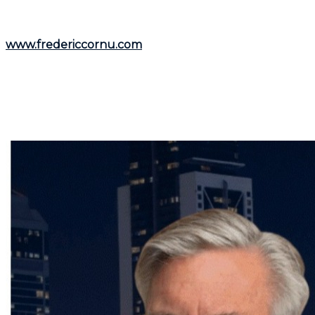
Pour découvrir davantage de ressources et
informations utiles, visitez son site web :
www.fredericcornu.com
.
Que vous envisagiez l'achat ou la vente d'un bien
immobilier,
Frédéric Cornu
est le courtier qu'il vous
faut pour garantir une transaction en toute sérénité.
Contactez-le dès maintenant pour bénéficier de ses
conseils et de son accompagnement personnalisé.