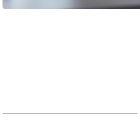
Nouvelle baisse du taux
directeur : quel impact pour
le marché immobilier?
La
Banque du Canada
a annoncé une nouvelle baisse
de son
taux directeur
, passant de
2,5 % à 2,25 %
,
marquant ainsi une
deuxième réduction consécutive
de 25 points de base
.
Une décision qui pourrait bien
relancer l’activité
immobilière
, dans un contexte où de nombreux
acheteurs étaient freinés par la hausse des taux des
dernières années.
Un soulagement pour les
propriétaires… et un signal pour les