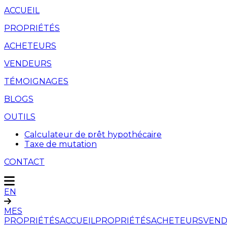
ACCUEIL
PROPRIÉTÉS
ACHETEURS
VENDEURS
TÉMOIGNAGES
BLOGS
OUTILS
Calculateur de prêt hypothécaire
Taxe de mutation
CONTACT
EN
MES
PROPRIÉTÉS
ACCUEIL
PROPRIÉTÉS
ACHETEURS
VEND