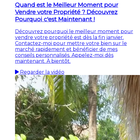
Quand est le Meilleur Moment pour
Vendre votre Propriété ? Découvrez
Pourquoi c'est Maintenant !
Découvrez pourquoi le meilleur moment pour
vendre votre propriété est dès la fin janvier.
Contactez-moi pour mettre votre bien sur le
marché rapidement et bénéficier de mes
conseils personnalisés. Appelez-moi dès
maintenant. À bientôt.
Regarder la vidéo