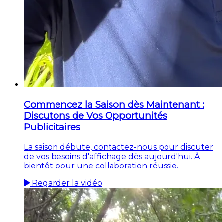
Commencez la Saison dès Maintenant :
Discutons de Vos Opportunités
Publicitaires
La saison débute, contactez-nous pour discuter
de vos besoins d'affichage dès aujourd'hui. À
bientôt pour une collaboration réussie.
Regarder la vidéo