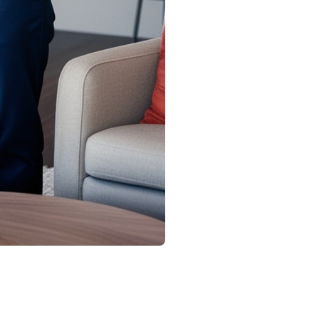
'un courtier immobilier peut non seulement simplifier
clés à considérer.