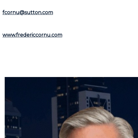
Cornu
est à votre écoute. Vous pouvez le joindre par
téléphone au
(514) 894-0101
ou par courriel à
fcornu@sutton.com
.
Pour découvrir davantage de ressources et
informations utiles, visitez son site web :
www.fredericcornu.com
.
Que vous envisagiez l'achat ou la vente d'un bien
immobilier,
Frédéric Cornu
est le courtier qu'il vous
faut pour garantir une transaction en toute sérénité.
Contactez-le dès maintenant pour bénéficier de ses
conseils et de son accompagnement personnalisé.