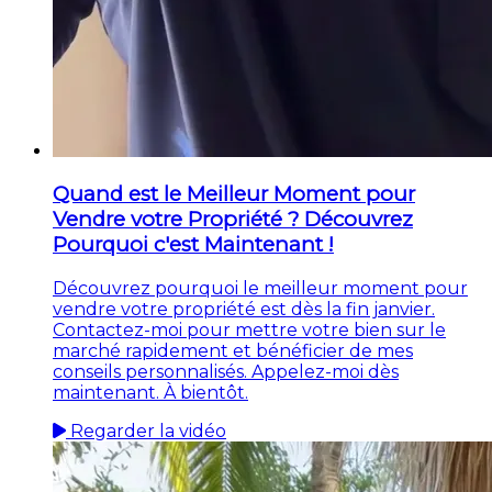
Quand est le Meilleur Moment pour
Vendre votre Propriété ? Découvrez
Pourquoi c'est Maintenant !
Découvrez pourquoi le meilleur moment pour
vendre votre propriété est dès la fin janvier.
Contactez-moi pour mettre votre bien sur le
marché rapidement et bénéficier de mes
conseils personnalisés. Appelez-moi dès
maintenant. À bientôt.
Regarder la vidéo