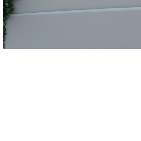
Le compte d’épargne libre d’impôt pour l’achat d’une
première propriété (CELIAPP), introduit pour faciliter
l’accession à la propriété, entre dans sa troisième
année. Statistique Canada a récemment publié des
données sur l'utilisation de cette mesure fiscale. C'est
donc l'occasion de faire un point sur son adoption et
son efficacité. Source:
https://www.lapresse.ca/affaires/marche-
immobilier/2025-04-21/c-est-quoi-le-celiapp.php
Utilisation du CELIAPP en
2023