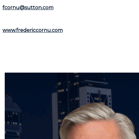
téléphone au
(514) 894-0101
ou par courriel à
fcornu@sutton.com
.
Pour découvrir davantage de ressources et
informations utiles, visitez son site web :
www.fredericcornu.com
.
Que vous envisagiez l'achat ou la vente d'un bien
immobilier,
Frédéric Cornu
est le courtier qu'il vous
faut pour garantir une transaction en toute sérénité.
Contactez-le dès maintenant pour bénéficier de ses
conseils et de son accompagnement personnalisé.