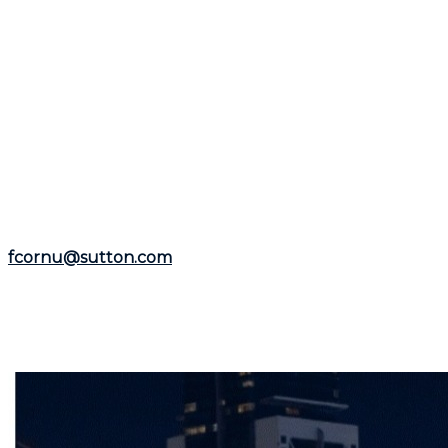
d'horaire, c’est l’occasion parfaite pour explorer diffé
nombreux courtiers offrent des plages horaires flexib
pause pour faire avancer votre projet ?
Planifiez vos v
En cette semaine de relâche, nous espérons que chaque
relâche à tous et profitez de chaque instant avec vos p
Si cet article a suscité votre intérêt pour le marché imm
expérience de plus de 25 ans en tant que courtier immobi
Nord
.
Représentant le
Groupe Sutton-Immobilia
,
Frédéric C
fcornu@sutton.com
.
Pour découvrir davantage de ressources et informations 
Que vous envisagiez l'achat ou la vente d'un bien immo
le dès maintenant pour bénéficier de ses conseils et