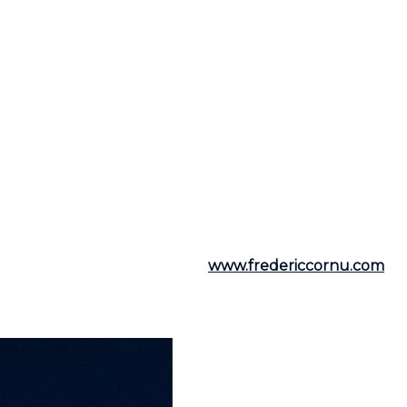
rents quartiers, comparer plusieurs propriétés et imaginer
les durant cette période afin de vous accompagner dans 
isites dès maintenant et trouvez la maison qui correspond
 famille trouvera l'équilibre parfait entre repos, div
roches !
obilier, n'hésitez pas à contacter
Frédéric Cornu
pour to
lier résidentiel et commercial, il est à votre dispositio
ornu
est à votre écoute. Vous pouvez le joindre par tél
utiles, visitez son site web :
www.fredericcornu.com
.
bilier,
Frédéric Cornu
est le courtier qu'il vous faut pou
 de son accompagnement personnalisé.