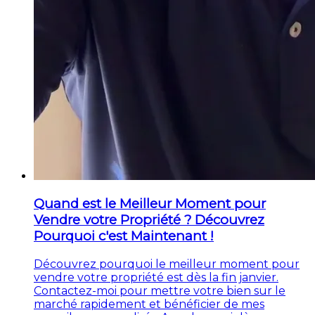
Quand est le Meilleur Moment pour
Vendre votre Propriété ? Découvrez
Pourquoi c'est Maintenant !
Découvrez pourquoi le meilleur moment pour
vendre votre propriété est dès la fin janvier.
Contactez-moi pour mettre votre bien sur le
marché rapidement et bénéficier de mes