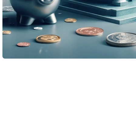
La Banque du Canada a récemment annoncé le
maintien de son taux directeur à 2,75 %, après avoir
procédé à sept baisses consécutives précédemment.
Selon l’institution, cette décision est principalement
motivée par « le changement majeur d’orientation de
la politique commerciale américaine et l’imprévisibilité
entourant les droits de douane ». Ce nouveau
contexte a entraîné une hausse de l’incertitude ainsi
qu’une modération des perspectives de croissance
économique, tout en faisant grimper les attentes en
matière d’inflation.