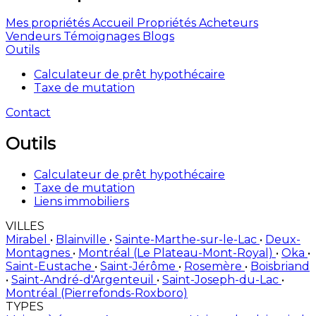
Mes propriétés
Accueil
Propriétés
Acheteurs
Vendeurs
Témoignages
Blogs
Outils
Calculateur de prêt hypothécaire
Taxe de mutation
Contact
Outils
Calculateur de prêt hypothécaire
Taxe de mutation
Liens immobiliers
VILLES
Mirabel
•
Blainville
•
Sainte-Marthe-sur-le-Lac
•
Deux-
Montagnes
•
Montréal (Le Plateau-Mont-Royal)
•
Oka
•
Saint-Eustache
•
Saint-Jérôme
•
Rosemère
•
Boisbriand
•
Saint-André-d'Argenteuil
•
Saint-Joseph-du-Lac
•
Montréal (Pierrefonds-Roxboro)
TYPES