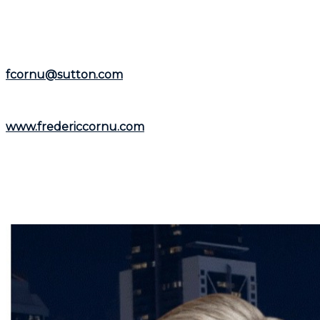
et la
Rive-Nord
.
Représentant le
Groupe Sutton-Immobilia
,
Frédéric
Cornu
est à votre écoute. Vous pouvez le joindre par
téléphone au
(514) 894-0101
ou par courriel à
fcornu@sutton.com
.
Pour découvrir davantage de ressources et
informations utiles, visitez son site web :
www.fredericcornu.com
.
Que vous envisagiez l'achat ou la vente d'un bien
immobilier,
Frédéric Cornu
est le courtier qu'il vous
faut pour garantir une transaction en toute sérénité.
Contactez-le dès maintenant pour bénéficier de ses
conseils et de son accompagnement personnalisé.