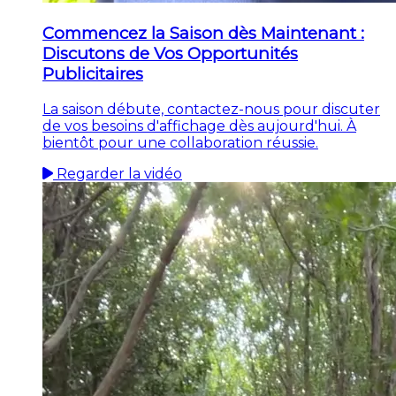
Commencez la Saison dès Maintenant :
Discutons de Vos Opportunités
Publicitaires
La saison débute, contactez-nous pour discuter
de vos besoins d'affichage dès aujourd'hui. À
bientôt pour une collaboration réussie.
Regarder la vidéo