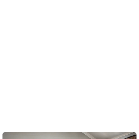
secret du home staging
Le home staging ne se limite pas à dépersonnaliser et
à nettoyer votre maison. Son objectif principal est de
créer une émotion chez l'acheteur. Lorsqu'un
acheteur visite une maison, il doit pouvoir se projeter,
se sentir chez lui et imaginer sa vie dans cet espace.
Cette connexion émotionnelle est fondamentale car
elle permet de surmonter les petits irritants qui
pourraient autrement freiner l'achat.
Imaginez un acheteur entrant dans une maison
parfaitement mise en scène. Les pièces sont bien
éclairées, les meubles sont disposés de manière à
maximiser l'espace, et chaque détail est soigné pour
créer une ambiance accueillante et chaleureuse. Cet
acheteur se sentira immédiatement attiré par la
maison et sera plus enclin à faire abstraction des petits
défauts comme une peinture qui commence à
s'écailler ou un plancher qui grince légèrement.