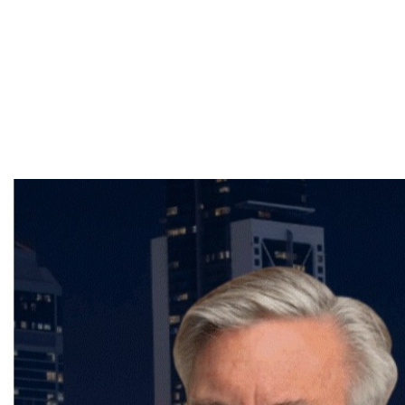
un meilleur prix. N'hésitez pas à contacter votre
courtier immobilier, Frederic Cornu, courtier
immobilier résidentiel et commercial, depuis plus de
25 ans, pour obtenir des conseils personnalisés et
pour préparer votre maison à conquérir le cœur des
acheteurs potentiels. Frederic Cornu, courtier
immobilier résidentiel et commercial, depuis plus de
25 ans dessert la région de Montréal. Vous pouvez le
joindre par email à fcornu@sutton.com ou par
téléphone au (514) 894-0101.