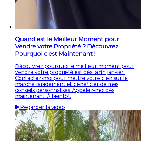
Quand est le Meilleur Moment pour
Vendre votre Propriété ? Découvrez
Pourquoi c'est Maintenant !
Découvrez pourquoi le meilleur moment pour
vendre votre propriété est dès la fin janvier.
Contactez-moi pour mettre votre bien sur le
marché rapidement et bénéficier de mes
conseils personnalisés. Appelez-moi dès
maintenant. À bientôt.
Regarder la vidéo