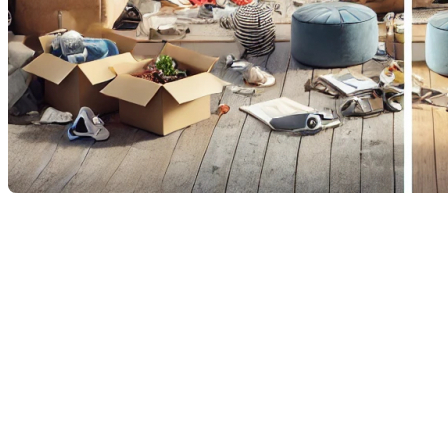
La mise en vente d'une maison est un moment crucial
pour tout propriétaire. Afin de maximiser les chances
de vendre rapidement et à un bon prix, il est essentiel
de bien préparer sa maison. Le home staging, ou
valorisation résidentielle, est une stratégie
incontournable qui peut faire toute la différence
dans la perception des acheteurs potentiels. Votre
courtier immobilier comprend l'importance de cette
étape et est là pour vous guider.
Créer une émotion : Le