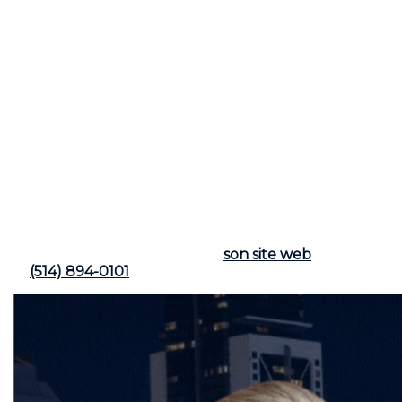
créant une demande accrue pour des logements, ce
projet pourrait générer une hausse des prix
immobiliers, en particulier dans les quartiers proches
du Centre Vidéotron.
Pour ceux souhaitant explorer ces opportunités, il est
essentiel de consulter
Frederic Cornu, courtier
immobilier à Montréal et Rive-Nord
. Avec plus de 25
ans d'expérience, il est à même d'offrir des conseils
stratégiques pour maximiser la valeur des propriétés
et guider efficacement à travers ce marché en pleine
transformation. Dans un contexte où chaque
opportunité peut faire la différence, s'appuyer sur
l'expertise de votre courtier est primordial pour
naviguer dans ce marché en constante évolution.
Vous pouvez le contacter par
son site web
ou appeler
au
(514) 894-0101
.