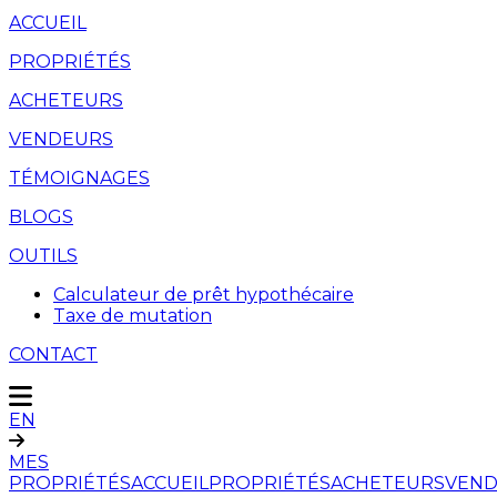
ACCUEIL
PROPRIÉTÉS
ACHETEURS
VENDEURS
TÉMOIGNAGES
BLOGS
OUTILS
Calculateur de prêt hypothécaire
Taxe de mutation
CONTACT
EN
MES
PROPRIÉTÉS
ACCUEIL
PROPRIÉTÉS
ACHETEURS
VEND