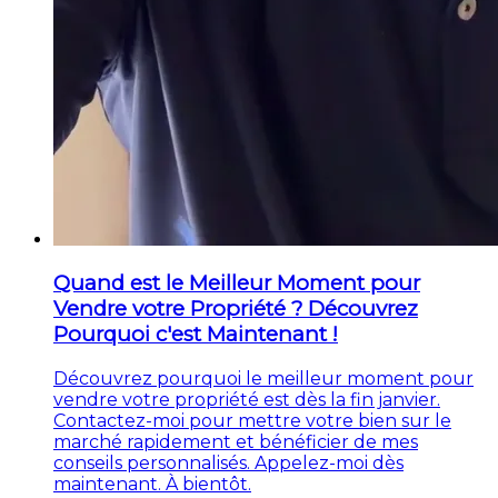
Quand est le Meilleur Moment pour
Vendre votre Propriété ? Découvrez
Pourquoi c'est Maintenant !
Découvrez pourquoi le meilleur moment pour
vendre votre propriété est dès la fin janvier.
Contactez-moi pour mettre votre bien sur le
marché rapidement et bénéficier de mes
conseils personnalisés. Appelez-moi dès
maintenant. À bientôt.