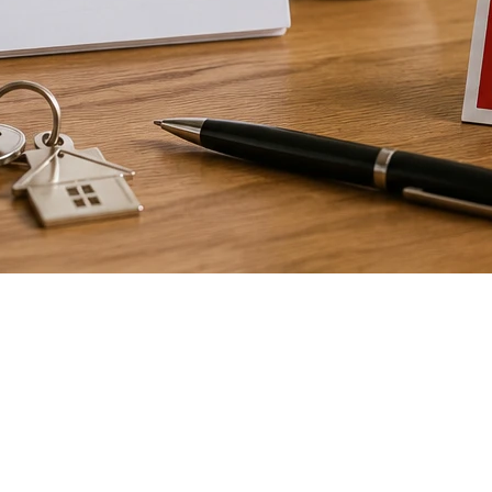
mande préparation, stratégie et connaissance du march
même diminuer la valeur perçue de votre maison.
 vos chances de vendre plus rapidement et dans les mei
ur de sa propriété. Un prix trop ambitieux peut décourage