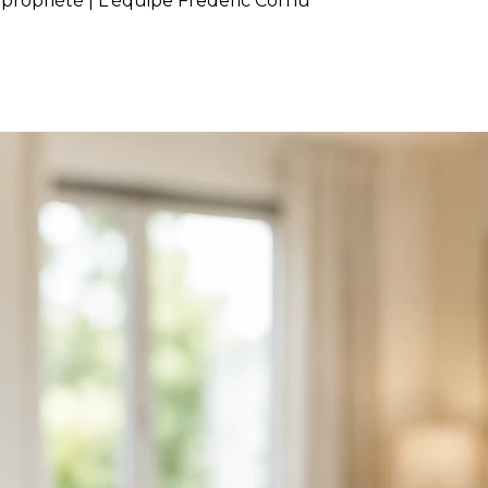
 propriété | L'équipe Frederic Cornu
ir la vente de votre propriété