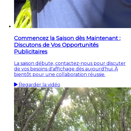
Commencez la Saison dès Maintenant :
Discutons de Vos Opportunités
Publicitaires
La saison débute, contactez-nous pour discuter
de vos besoins d'affichage dès aujourd'hui. À
bientôt pour une collaboration réussie.
Regarder la vidéo