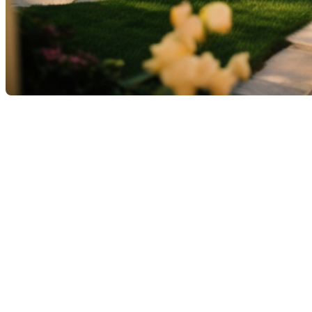
Acheter une maison : que
peut-on vraiment vérifier
lors d’une visite ?
Lorsque vous visitez une propriété en vue d’un achat,
certaines vérifications sont essentielles pour éviter les
mauvaises surprises. Cependant, il est important de
rester réaliste :
vous n’avez ni les outils ni le droit
d’ouvrir les murs ou d’inspecter en profondeur les
systèmes internes
.
Voici donc une liste de
points concrets que vous