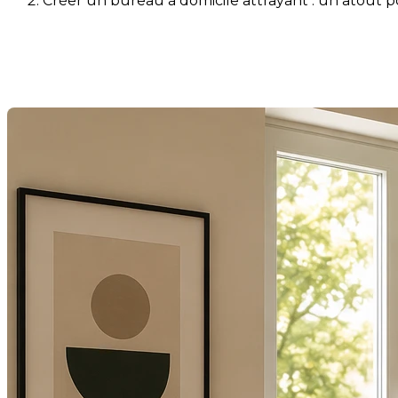
Créer un bureau à domicile attrayant : un atout p
Créer un bureau à domicile at
Dernière modification: 28 mai 2026