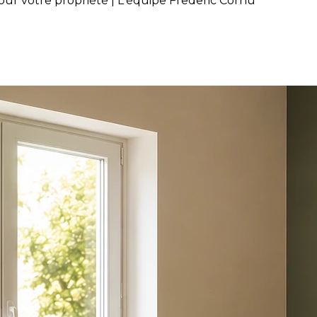
our votre propriété | L'équipe Frederic Cornu
trayant : un atout pour votre 