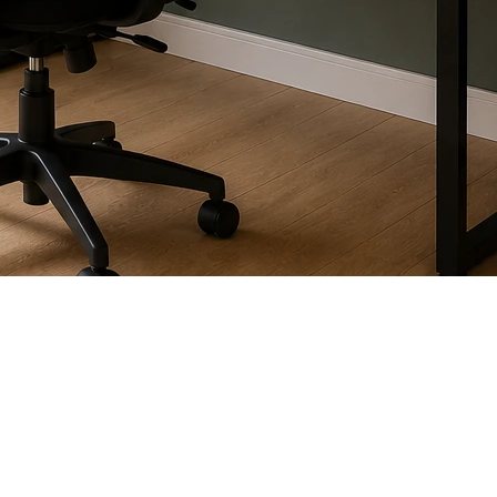
on. Aujourd’hui, un bureau à domicile bien aménagé
cheteurs.
étique peut améliorer votre qualité de vie tout en