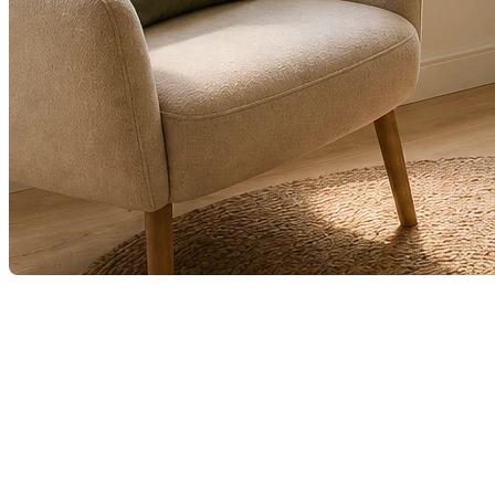
Depuis quelques années, le télétravail a transformé no
n’est plus seulement un espace pratique : il est dev
Que vous travailliez de la maison à temps plein ou occ
augmentant l’attrait de votre propriété.
Un espace qui répond aux nouv