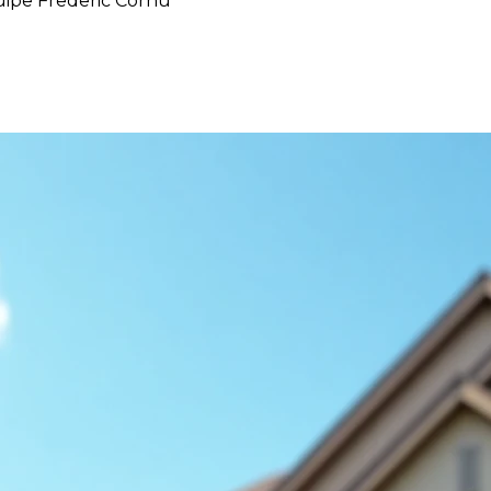
uipe Frederic Cornu
ment sa maison