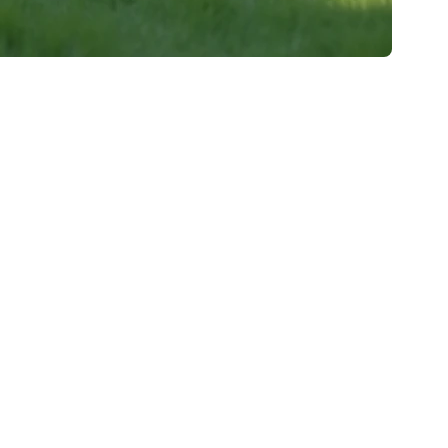
s solutions surprenantes. Dans cet article, nous allons
out en ajoutant une touche chaleureuse et invitante aux
s
laires est de faire cuire une tarte aux pommes juste
ante qui permet aux acheteurs de se sentir chez eux.
tres et de tirer les rideaux pour laisser entrer un
les zones d'ombre.
projeter