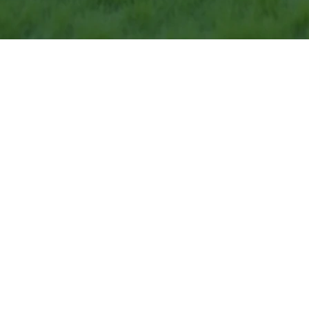
ardue, mais des astuces intemporelles peuvent offrir de
leurs preuves pour accélérer la vente de votre maison, t
ante avec des odeurs agréable
s potentiels acheteurs. L'un des conseils les plus popu
t des pommes crée une ambiance chaleureuse et accueill
ttre en valeur les espaces
sous son meilleur jour. Il est conseillé d'ouvrir les fenê
s supplémentaires dans les coins sombres pour éviter 
pour aider les acheteurs à se 