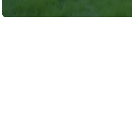
Vendre une maison peut parfois sembler être une tâche 
explorer quelques conseils traditionnels qui ont fait 
visites.
Créez une ambiance accueill
Une maison qui sent bon peut instantanément charmer le
avant une visite. L'odeur alléchante de la cannelle e
Optimisez l'éclairage pour me
Un bon éclairage est essentiel pour montrer votre maison 
maximum de lumière naturelle. Ajoutez quelques lampe
Dépersonnalisez votre espace 