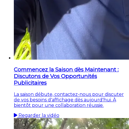
Commencez la Saison dès Maintenant :
Discutons de Vos Opportunités
Publicitaires
La saison débute, contactez-nous pour discuter
de vos besoins d'affichage dès aujourd'hui. À
bientôt pour une collaboration réussie.
Regarder la vidéo