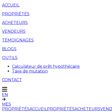
ACCUEIL
PROPRIÉTÉS
ACHETEURS
VENDEURS
TÉMOIGNAGES
BLOGS
OUTILS
Calculateur de prêt hypothécaire
Taxe de mutation
CONTACT
EN
MES
PROPRIÉTÉS
ACCUEIL
PROPRIÉTÉS
ACHETEURS
VEND