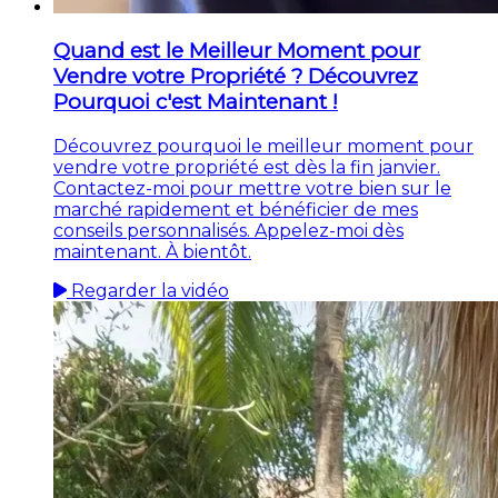
Quand est le Meilleur Moment pour
Vendre votre Propriété ? Découvrez
Pourquoi c'est Maintenant !
Découvrez pourquoi le meilleur moment pour
vendre votre propriété est dès la fin janvier.
Contactez-moi pour mettre votre bien sur le
marché rapidement et bénéficier de mes
conseils personnalisés. Appelez-moi dès
maintenant. À bientôt.
Regarder la vidéo