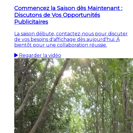
Commencez la Saison dès Maintenant :
Discutons de Vos Opportunités
Publicitaires
La saison débute, contactez-nous pour discuter
de vos besoins d'affichage dès aujourd'hui. À
bientôt pour une collaboration réussie.
Regarder la vidéo