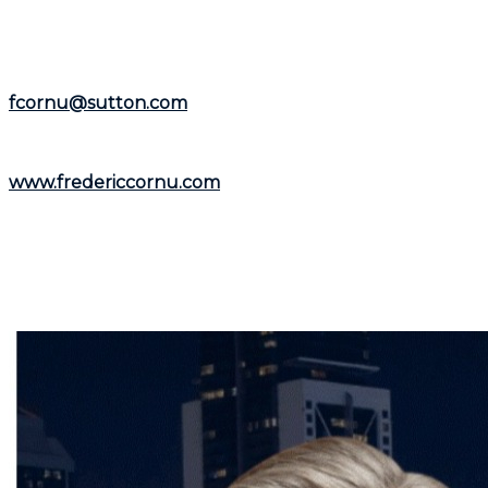
et la
Rive-Nord
.
Représentant le
Groupe Sutton-Immobilia
,
Frédéric
Cornu
est à votre écoute. Vous pouvez le joindre par
téléphone au
(514) 894-0101
ou par courriel à
fcornu@sutton.com
.
Pour découvrir davantage de ressources et
informations utiles, visitez son site web :
www.fredericcornu.com
.
Que vous envisagiez l'achat ou la vente d'un bien
immobilier,
Frédéric Cornu
est le courtier qu'il vous
faut pour garantir une transaction en toute sérénité.
Contactez-le dès maintenant pour bénéficier de ses
conseils et de son accompagnement personnalisé.