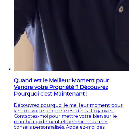
Quand est le Meilleur Moment pour
Vendre votre Propriété ? Découvrez
Pourquoi c'est Maintenant !
Découvrez pourquoi le meilleur moment pour
vendre votre propriété est dès la fin janvier.
Contactez-moi pour mettre votre bien sur le
marché rapidement et bénéficier de mes
conseils personnalisés. Appelez-moi dès