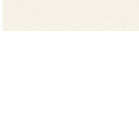
Lorsque vous envisagez d'acheter une propriété, le
crédit immobilier devient un outil financier crucial qui
vous aide à réaliser votre rêve. Ce guide vous offre
une vue d'ensemble sur le crédit immobilier et vous
explique comment l'utiliser judicieusement pour
votre projet immobilier.
Qu'est-ce que le crédit
immobilier ?
Le crédit immobilier est un prêt accordé par une
institution financière, généralement une banque,
pour financer l'achat d'un bien immobilier. Il
constitue une solution de financement accessible qui
permet aux acquéreurs de devenir propriétaires tout