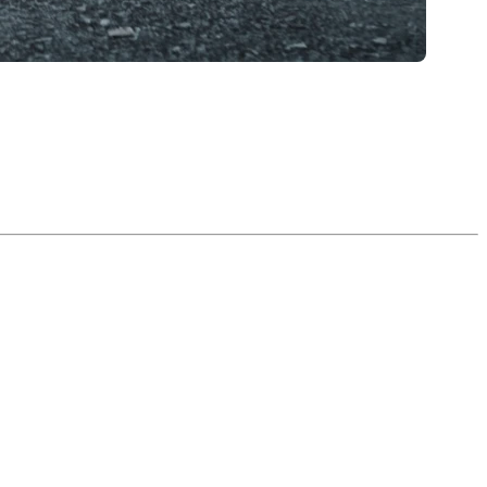
eus. C’est un geste courant, presque automatique…
nvisagez de vendre votre propriété dans les prochains
ns la perception globale d’une maison
. Pour certains
olage
 propriété.