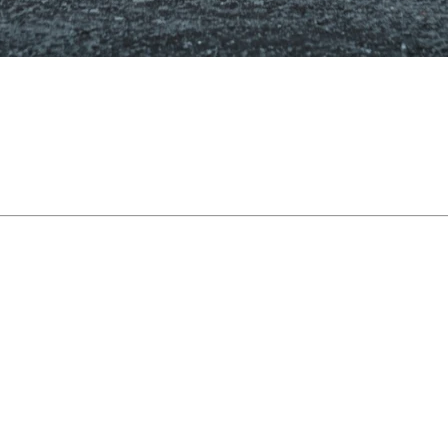
re nous prennent rendez-vous pour le changement de pn
jeter un œil à l’état de votre
garage
– surtout si vous e
a préparation à la vente, pourtant
il joue un rôle clé da
nisé peut même faire pencher la balance.
our les acheteurs
ller un atelier, une salle d’entraînement ou un coin bric
out lors des visites en hiver
nne l’impression d’un manque d’entretien général
de la