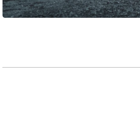
Alors que la saison froide approche, beaucoup d’ent
mais saviez-vous que c’est aussi le moment parfait pour 
mois?
Le garage est souvent une pièce sous-estimée lors de l
acheteurs, un garage fonctionnel, propre et bien orga
Pourquoi le garage est si important p
Un garage bien entretenu, c’est :
Un espace
de rangement clair et structuré
Un endroit où l’on peut facilement imaginer
insta
Une première impression positive dès l’arrivée, surt
À l’inverse, un garage encombré, sombre ou négligé
do