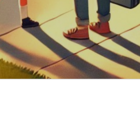
lles québécoises
our de nombreuses familles québécoises, c’est le début
u soir, et des activités parascolaires. Ce moment de
re le rythme.