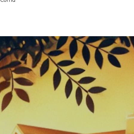
c Cornu
!